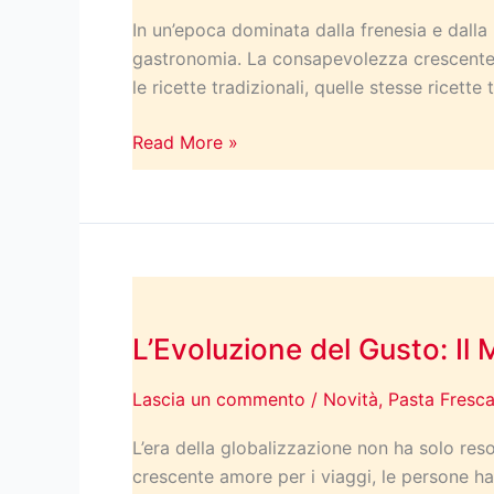
dei
In un’epoca dominata dalla frenesia e dalla
Gusti
gastronomia. La consapevolezza crescente su
Autentici
le ricette tradizionali, quelle stesse ricet
e
delle
Read More »
Ricette
della
Nonna
L’Evoluzione
del
L’Evoluzione del Gusto: Il 
Gusto:
Il
Lascia un commento
/
Novità
,
Pasta Fresc
Mondo
in
L’era della globalizzazione non ha solo re
un
crescente amore per i viaggi, le persone ha
Piatto,