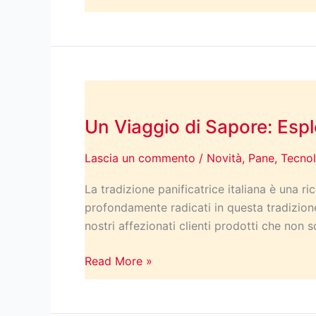
Specialità
Stacchiotti
Un
Viaggio
Un Viaggio di Sapore: Esp
di
Sapore:
Lascia un commento
/
Novità
,
Pane
,
Tecnol
Esplorare
Nuove
La tradizione panificatrice italiana è una 
Farine
profondamente radicati in questa tradizione
per
nostri affezionati clienti prodotti che non
un
Pane
Read More »
più
Sano
e