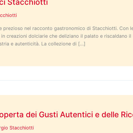
lci Stacchiotti
cchiotti
 e prezioso nel racconto gastronomico di Stacchiotti. Con le 
n creazioni dolciarie che deliziano il palato e riscaldano il
ria e autenticità. La collezione di […]
coperta dei Gusti Autentici e delle Ri
rgio Stacchiotti