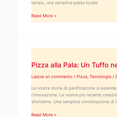
tempo, una semplice pasta locale
senza
Lasciare
Read More »
il
Proprio
Paese
Pizza
alla
Pizza alla Pala: Un Tuffo n
Pala:
Un
Lascia un commento
/
Pizza
,
Tecnologia
/ 
Tuffo
nel
La nostra storia di panificazione si estend
Sapore
l’innovazione. La nostra più recente creazi
Autentico
sforniamo. Una semplice combinazione di ing
con
le
Read More »