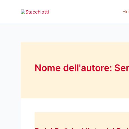
Vai
al
Ho
contenuto
Nome dell'autore: Ser
Dolci
Delizie: