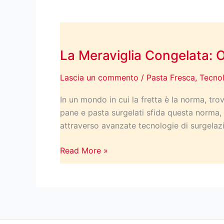
Gustoso
La
Meraviglia
La Meraviglia Congelata: O
Congelata:
Oltre
Lascia un commento
/
Pasta Fresca
,
Tecno
la
Freschezza
In un mondo in cui la fretta è la norma, tr
con
pane e pasta surgelati sfida questa norma, p
il
attraverso avanzate tecnologie di surgelazi
Nostro
Pane
Read More »
e
Pasta
Surgelati!