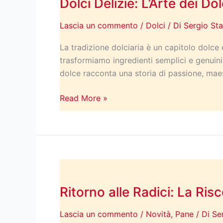
Dolci Delizie: L’Arte dei Do
L’Arte
dei
Lascia un commento
/
Dolci
/ Di
Sergio Sta
Dolci
Stacchiotti
La tradizione dolciaria è un capitolo dolce
trasformiamo ingredienti semplici e genuini i
dolce racconta una storia di passione, maest
Read More »
Ritorno
alle
Ritorno alle Radici: La Ris
Radici:
La
Lascia un commento
/
Novità
,
Pane
/ Di
Se
Riscoperta