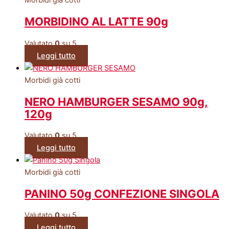
Morbidi già cotti
MORBIDINO AL LATTE 90g
Valutato
0
su 5
Leggi tutto
Morbidi già cotti
NERO HAMBURGER SESAMO 90g,
120g
Valutato
0
su 5
Leggi tutto
Morbidi già cotti
PANINO 50g CONFEZIONE SINGOLA
Valutato
0
su 5
Leggi tutto