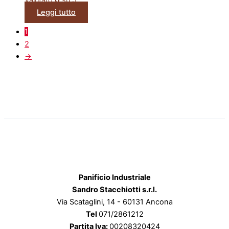
Leggi tutto
1
2
→
Panificio Industriale
Sandro Stacchiotti s.r.l.
Via Scataglini, 14 - 60131 Ancona
Tel
071/2861212
Partita Iva:
00208320424